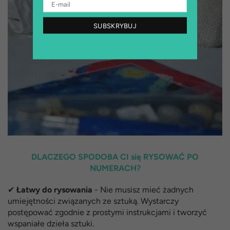
SUBSKRYBUJ
DLACZEGO SPODOBA CI się RYSOWAĆ PO
NUMERACH?
✔
Łatwy do rysowania
- Nie musisz mieć żadnych
umiejętności związanych ze sztuką. Wystarczy
postępować zgodnie z prostymi instrukcjami i tworzyć
wspaniałe dzieła sztuki.