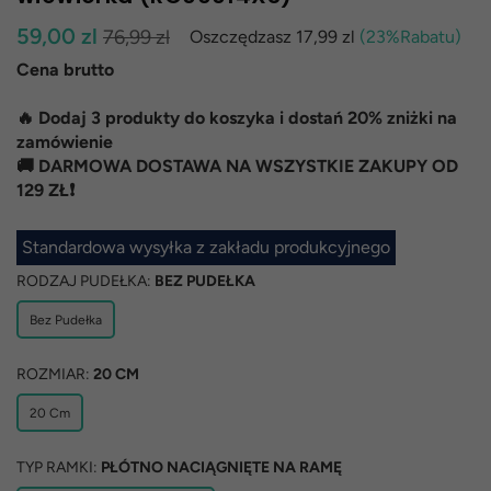
Normalna
59,00 zl
76,99 zl
Oszczędzasz
17,99 zl
(
23
%Rabatu)
cena
Cena brutto
🔥 Dodaj 3 produkty do koszyka i dostań 20% zniżki na
zamówienie
🚚 DARMOWA DOSTAWA NA WSZYSTKIE ZAKUPY OD
129 ZŁ❗
Standardowa wysyłka z zakładu produkcyjnego
RODZAJ PUDEŁKA:
BEZ PUDEŁKA
Bez Pudełka
ROZMIAR:
20 CM
20 Cm
TYP RAMKI:
PŁÓTNO NACIĄGNIĘTE NA RAMĘ