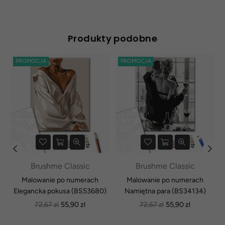
Produkty podobne
PROMOCJA
PROMOCJA
Brushme Classic
Brushme Classic
Malowanie po numerach
Malowanie po numerach
Elegancka pokusa (BS53680)
Namiętna para (BS34134)
Normalna
Normalna
72,67 zl
55,90 zl
72,67 zl
55,90 zl
cena
cena