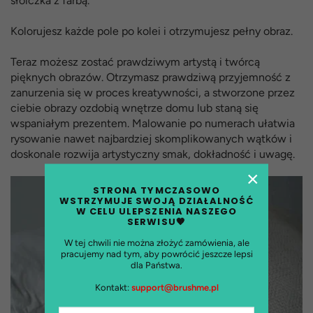
słoiczka z farbą.
Kolorujesz każde pole po kolei i otrzymujesz pełny obraz.
Teraz możesz zostać prawdziwym artystą i twórcą
pięknych obrazów. Otrzymasz prawdziwą przyjemność z
zanurzenia się w proces kreatywności, a stworzone przez
ciebie obrazy ozdobią wnętrze domu lub staną się
wspaniałym prezentem. Malowanie po numerach ułatwia
rysowanie nawet najbardziej skomplikowanych wątków i
doskonale rozwija artystyczny smak, dokładność i uwagę.
×
STRONA TYMCZASOWO
WSTRZYMUJE SWOJĄ DZIAŁALNOŚĆ
W CELU ULEPSZENIA NASZEGO
SERWISU🧡
W tej chwili nie można złożyć zamówienia, ale
pracujemy nad tym, aby powrócić jeszcze lepsi
dla Państwa.
Kontakt:
support@brushme.pl