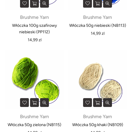
Brushme Yarn
Brushme Yarn
Włóczka 100g szafirowy
Włóczka 50g niebieski (NB113)
niebieski (PP112)
Normalna
14,99 zl
Normalna
cena
14,99 zl
cena
Brushme Yarn
Brushme Yarn
Włóczka 50g zielona (NB115)
Włóczka 50g khaki (NB109)