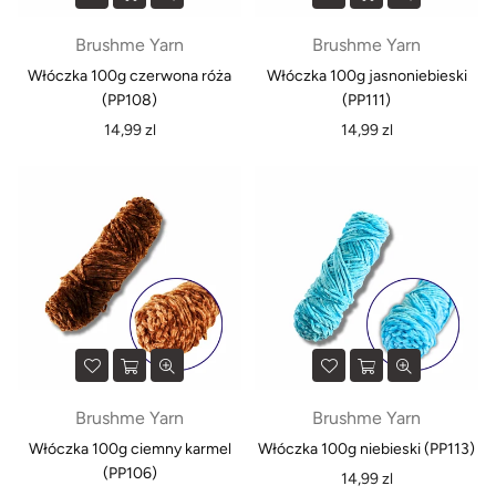
Brushme Yarn
Brushme Yarn
Włóczka 100g czerwona róża
Włóczka 100g jasnoniebieski
(PP108)
(PP111)
Normalna
Normalna
14,99 zl
14,99 zl
cena
cena
×
STRONA TYMCZASOWO WSTRZYMUJE
SWOJĄ DZIAŁALNOŚĆ W CELU
ULEPSZENIA NASZEGO SERWISU🧡
W tej chwili nie można złożyć zamówienia, ale
pracujemy nad tym, aby powrócić jeszcze lepsi
dla Państwa.
Kontakt:
support@brushme.pl
Brushme Yarn
Brushme Yarn
Włóczka 100g ciemny karmel
Włóczka 100g niebieski (PP113)
SUBSKRYBUJ
(PP106)
Normalna
14,99 zl