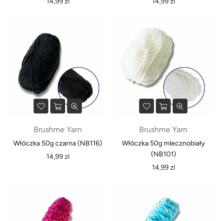
Normalna
Normalna
14,99 zl
14,99 zl
cena
cena
Brushme Yarn
Brushme Yarn
Włóczka 50g czarna (NB116)
Włóczka 50g mlecznobiały
(NB101)
Normalna
14,99 zl
cena
Normalna
14,99 zl
cena