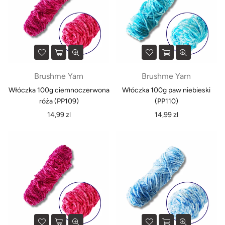
Brushme Yarn
Brushme Yarn
Włóczka 100g ciemnoczerwona
Włóczka 100g paw niebieski
róża (PP109)
(PP110)
Normalna
Normalna
14,99 zl
14,99 zl
cena
cena