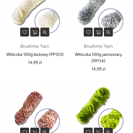
Brushme Yarn
Brushme Yarn
Włóczka 100g beżowy (PP103)
Włóczka 100g jasnoszary
(PP114)
Normalna
14,99 zl
cena
Normalna
14,99 zl
cena