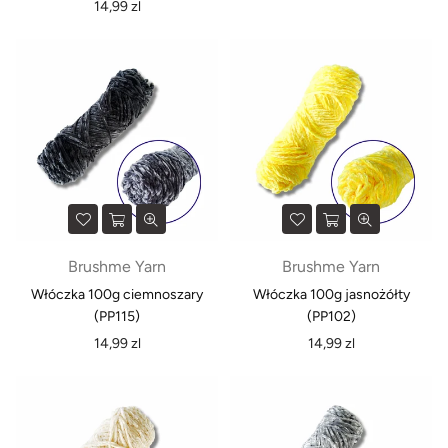
Normalna
cena
14,99 zl
cena
Brushme Yarn
Brushme Yarn
Włóczka 100g ciemnoszary
Włóczka 100g jasnożółty
(PP115)
(PP102)
Normalna
Normalna
14,99 zl
14,99 zl
cena
cena