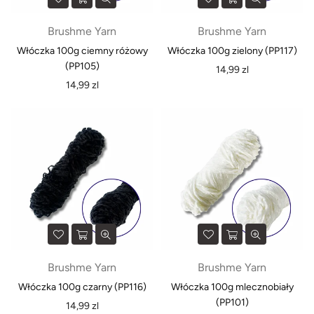
Brushme Yarn
Brushme Yarn
Włóczka 100g ciemny różowy
Włóczka 100g zielony (PP117)
(PP105)
Normalna
14,99 zl
Normalna
cena
14,99 zl
cena
Brushme Yarn
Brushme Yarn
Włóczka 100g czarny (PP116)
Włóczka 100g mlecznobiały
(PP101)
Normalna
14,99 zl