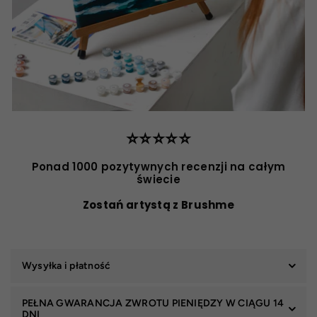
⭐️⭐️⭐️⭐️⭐️
Ponad 1000 pozytywnych recenzji na całym
świecie
Zostań artystą z Brushme
Wysyłka i płatność
PEŁNA GWARANCJA ZWROTU PIENIĘDZY W CIĄGU 14
DNI