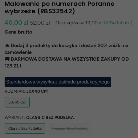
Malowanie po numerach Poranne
wybrzeże (RBS32542)
Normalna
40,00 zl
52,00 zl
Oszczędzasz
12,00 zl
(
23
%Rabatu)
cena
Cena brutto
🔥 Dodaj 3 produkty do koszyka i dostań 20% zniżki na
zamówienie
🚚 DARMOWA DOSTAWA NA WSZYSTKIE ZAKUPY OD
129 ZŁ❗
Standardowa wysyłka z zakładu produkcyjnego
ROZMIAR:
30X40 CM
30x40 Cm
WARIANT:
CLASSIC BEZ PUDEŁKA
Classic Bez Pudełka
Premium Bez Pudełka