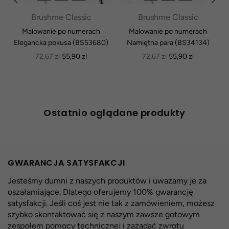
Brushme Classic
Brushme Classic
Malowanie po numerach
Malowanie po numerach
Elegancka pokusa (BS53680)
Namiętna para (BS34134)
Normalna
Normalna
72,67 zl
55,90 zl
72,67 zl
55,90 zl
cena
cena
Ostatnio oglądane produkty
GWARANCJA SATYSFAKCJI
Jesteśmy dumni z naszych produktów i uważamy je za
oszałamiające. Dlatego oferujemy 100% gwarancję
satysfakcji. Jeśli coś jest nie tak z zamówieniem, możesz
szybko skontaktować się z naszym zawsze gotowym
zespołem pomocy technicznej i zażądać zwrotu