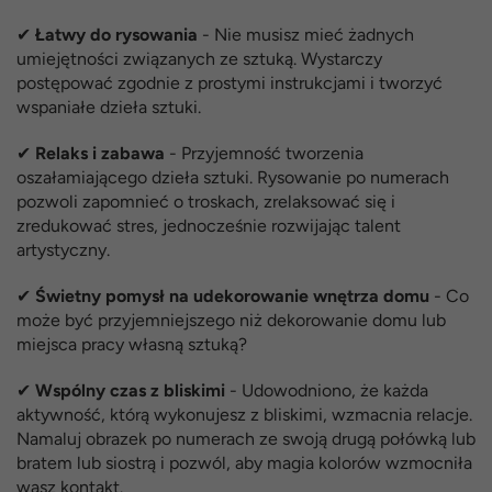
✔
Łatwy do rysowania
- Nie musisz mieć żadnych
umiejętności związanych ze sztuką. Wystarczy
postępować zgodnie z prostymi instrukcjami i tworzyć
wspaniałe dzieła sztuki.
✔
Relaks i zabawa
- Przyjemność tworzenia
oszałamiającego dzieła sztuki. Rysowanie po numerach
pozwoli zapomnieć o troskach, zrelaksować się i
zredukować stres, jednocześnie rozwijając talent
artystyczny.
✔
Świetny pomysł na udekorowanie wnętrza domu
- Co
może być przyjemniejszego niż dekorowanie domu lub
miejsca pracy własną sztuką?
✔
Wspólny czas z bliskimi
- Udowodniono, że każda
aktywność, którą wykonujesz z bliskimi, wzmacnia relacje.
Namaluj obrazek po numerach ze swoją drugą połówką lub
bratem lub siostrą i pozwól, aby magia kolorów wzmocniła
wasz kontakt.