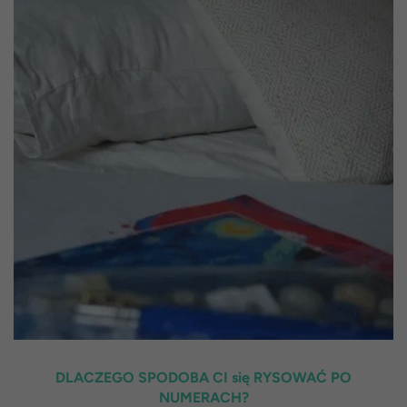
DLACZEGO SPODOBA CI się RYSOWAĆ PO
NUMERACH?