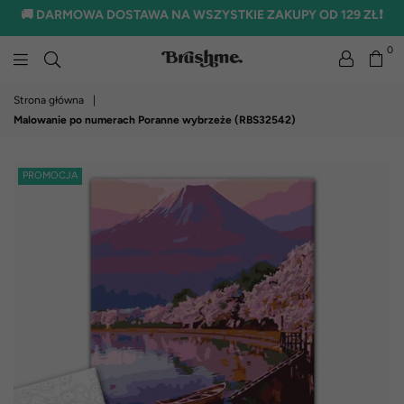
🚚 DARMOWA DOSTAWA NA WSZYSTKIE ZAKUPY OD 129 ZŁ❗
0
brushme.pl
Strona główna
|
Malowanie po numerach Poranne wybrzeże (RBS32542)
PROMOCJA