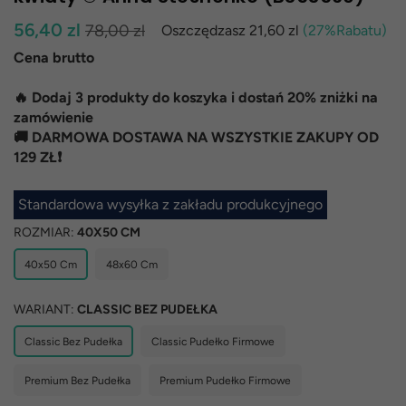
Normalna
56,40 zl
78,00 zl
Oszczędzasz
21,60 zl
(
27
%Rabatu)
cena
Cena brutto
🔥 Dodaj 3 produkty do koszyka i dostań 20% zniżki na
zamówienie
🚚 DARMOWA DOSTAWA NA WSZYSTKIE ZAKUPY OD
129 ZŁ❗
Standardowa wysyłka z zakładu produkcyjnego
ROZMIAR:
40X50 CM
40x50 Cm
48x60 Cm
WARIANT:
CLASSIC BEZ PUDEŁKA
Classic Bez Pudełka
Classic Pudełko Firmowe
Premium Bez Pudełka
Premium Pudełko Firmowe