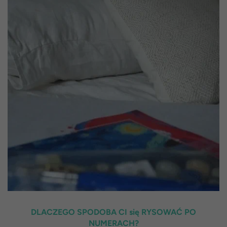
DLACZEGO SPODOBA CI się RYSOWAĆ PO
NUMERACH?