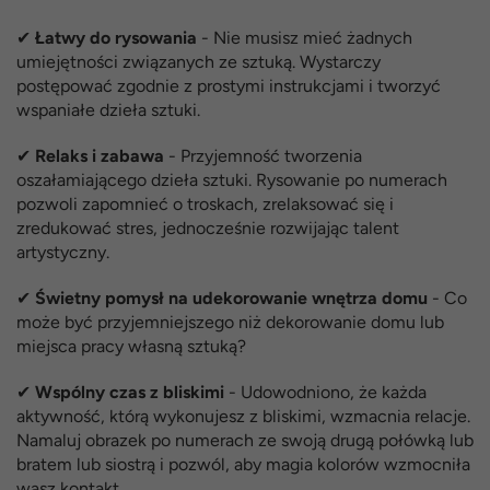
✔
Łatwy do rysowania
- Nie musisz mieć żadnych
umiejętności związanych ze sztuką. Wystarczy
postępować zgodnie z prostymi instrukcjami i tworzyć
wspaniałe dzieła sztuki.
✔
Relaks i zabawa
- Przyjemność tworzenia
oszałamiającego dzieła sztuki. Rysowanie po numerach
pozwoli zapomnieć o troskach, zrelaksować się i
zredukować stres, jednocześnie rozwijając talent
artystyczny.
✔
Świetny pomysł na udekorowanie wnętrza domu
- Co
może być przyjemniejszego niż dekorowanie domu lub
miejsca pracy własną sztuką?
✔
Wspólny czas z bliskimi
- Udowodniono, że każda
aktywność, którą wykonujesz z bliskimi, wzmacnia relacje.
Namaluj obrazek po numerach ze swoją drugą połówką lub
bratem lub siostrą i pozwól, aby magia kolorów wzmocniła
wasz kontakt.