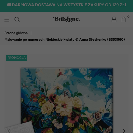
🚚 DARMOWA DOSTAWA NA WSZYSTKIE ZAKUPY OD 129 ZŁ❗
0
brushme.pl
Strona główna
|
Malowanie po numerach Niebieskie kwiaty © Anna Steshenko (BS53560)
PROMOCJA