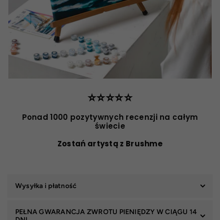
⭐️⭐️⭐️⭐️⭐️
Ponad 1000 pozytywnych recenzji na całym
świecie
Zostań artystą z Brushme
Wysyłka i płatność
PEŁNA GWARANCJA ZWROTU PIENIĘDZY W CIĄGU 14
DNI