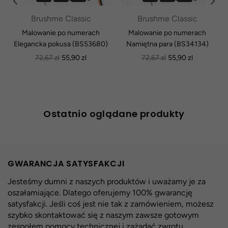
Brushme Classic
Brushme Classic
Malowanie po numerach
Malowanie po numerach
Elegancka pokusa (BS53680)
Namiętna para (BS34134)
Normalna
Normalna
72,67 zl
55,90 zl
72,67 zl
55,90 zl
cena
cena
Ostatnio oglądane produkty
GWARANCJA SATYSFAKCJI
Jesteśmy dumni z naszych produktów i uważamy je za
oszałamiające. Dlatego oferujemy 100% gwarancję
satysfakcji. Jeśli coś jest nie tak z zamówieniem, możesz
szybko skontaktować się z naszym zawsze gotowym
zespołem pomocy technicznej i zażądać zwrotu