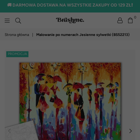
🚚 DARMOWA DOSTAWA NA WSZYSTKIE ZAKUPY OD 129 ZŁ❗
0
brushme.pl
Strona główna
|
Malowanie po numerach Jesienne sylwetki (BS52213)
PROMOCJA