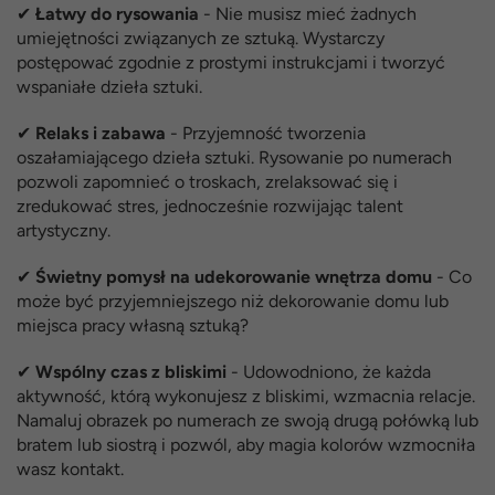
✔
Łatwy do rysowania
- Nie musisz mieć żadnych
umiejętności związanych ze sztuką. Wystarczy
postępować zgodnie z prostymi instrukcjami i tworzyć
wspaniałe dzieła sztuki.
✔
Relaks i zabawa
- Przyjemność tworzenia
oszałamiającego dzieła sztuki. Rysowanie po numerach
pozwoli zapomnieć o troskach, zrelaksować się i
zredukować stres, jednocześnie rozwijając talent
artystyczny.
✔
Świetny pomysł na udekorowanie wnętrza domu
- Co
może być przyjemniejszego niż dekorowanie domu lub
miejsca pracy własną sztuką?
✔
Wspólny czas z bliskimi
- Udowodniono, że każda
aktywność, którą wykonujesz z bliskimi, wzmacnia relacje.
Namaluj obrazek po numerach ze swoją drugą połówką lub
bratem lub siostrą i pozwól, aby magia kolorów wzmocniła
wasz kontakt.