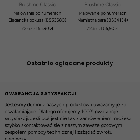
Brushme Classic
Brushme Classic
Malowanie po numerach
Malowanie po numerach
Elegancka pokusa (BS53680)
Namiętna para (BS34134)
Normalna
Normalna
72,67 zl
55,90 zl
72,67 zl
55,90 zl
cena
cena
Ostatnio oglądane produkty
GWARANCJA SATYSFAKCJI
Jesteśmy dumni z naszych produktów i uważamy je za
oszałamiające. Dlatego oferujemy 100% gwarancję
satysfakcji. Jeśli coś jest nie tak z zamówieniem, możesz
szybko skontaktować się z naszym zawsze gotowym
zespołem pomocy technicznej i zażądać zwrotu
pieniędzy.