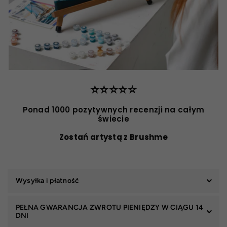
⭐️⭐️⭐️⭐️⭐️
Ponad 1000 pozytywnych recenzji na całym
świecie
Zostań artystą z Brushme
Wysyłka i płatność
PEŁNA GWARANCJA ZWROTU PIENIĘDZY W CIĄGU 14
DNI