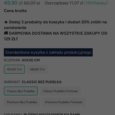
Normalna
49,90 zl
60,97 zl
Oszczędzasz
11,07 zl
(
18
%Rabatu)
cena
Cena brutto
🔥 Dodaj 3 produkty do koszyka i dostań 20% zniżki na
zamówienie
🚚 DARMOWA DOSTAWA NA WSZYSTKIE ZAKUPY OD
129 ZŁ❗
Standardowa wysyłka z zakładu produkcyjnego
ROZMIAR:
40X50 CM
40x50 Cm
48x60 Cm
WARIANT:
CLASSIC BEZ PUDEŁKA
Classic Bez Pudełka
Classic Pudełko Firmowe
Premium Bez Pudełka
Premium Pudełko Firmowe
TYP RAMKI:
PŁÓTNO NACIĄGNIĘTE NA RAMĘ