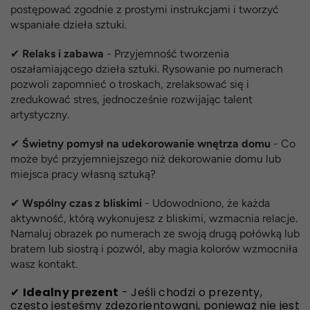
postępować zgodnie z prostymi instrukcjami i tworzyć
wspaniałe dzieła sztuki.
✔
Relaks i zabawa
- Przyjemność tworzenia
oszałamiającego dzieła sztuki. Rysowanie po numerach
pozwoli zapomnieć o troskach, zrelaksować się i
zredukować stres, jednocześnie rozwijając talent
artystyczny.
✔
Świetny pomysł na udekorowanie wnętrza domu
- Co
może być przyjemniejszego niż dekorowanie domu lub
miejsca pracy własną sztuką?
✔
Wspólny czas z bliskimi
- Udowodniono, że każda
aktywność, którą wykonujesz z bliskimi, wzmacnia relacje.
Namaluj obrazek po numerach ze swoją drugą połówką lub
bratem lub siostrą i pozwól, aby magia kolorów wzmocniła
wasz kontakt.
✔
Idealny prezent
- Jeśli chodzi o prezenty,
często jesteśmy zdezorientowani, ponieważ nie jest