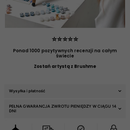
⭐️⭐️⭐️⭐️⭐️
Ponad 1000 pozytywnych recenzji na całym
świecie
Zostań artystą z Brushme
Wysyłka i płatność
PEŁNA GWARANCJA ZWROTU PIENIĘDZY W CIĄGU 14
DNI