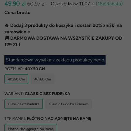
Normalna
49,90 zl
60,97 zl
Oszczędzasz
11,07 zl
(
18
%Rabatu)
cena
Cena brutto
🔥 Dodaj 3 produkty do koszyka i dostań 20% zniżki na
zamówienie
🚚 DARMOWA DOSTAWA NA WSZYSTKIE ZAKUPY OD
129 ZŁ❗
Standardowa wysyłka z zakładu produkcyjnego
ROZMIAR:
40X50 CM
40x50 Cm
48x60 Cm
WARIANT:
CLASSIC BEZ PUDEŁKA
Classic Bez Pudełka
Classic Pudełko Firmowe
TYP RAMKI:
PŁÓTNO NACIĄGNIĘTE NA RAMĘ
Płótno Naciągnięte Na Ramę