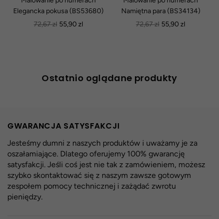
Malowanie po numerach
Malowanie po numerach
Elegancka pokusa (BS53680)
Namiętna para (BS34134)
Normalna
Normalna
72,67 zl
55,90 zl
72,67 zl
55,90 zl
cena
cena
Ostatnio oglądane produkty
GWARANCJA SATYSFAKCJI
Jesteśmy dumni z naszych produktów i uważamy je za
oszałamiające. Dlatego oferujemy 100% gwarancję
satysfakcji. Jeśli coś jest nie tak z zamówieniem, możesz
szybko skontaktować się z naszym zawsze gotowym
zespołem pomocy technicznej i zażądać zwrotu
pieniędzy.