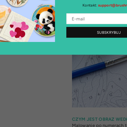
Kontakt:
support@brushm
SUBSKRYBUJ
CZYM JEST OBRAZ WED
Malowanie po numerach to