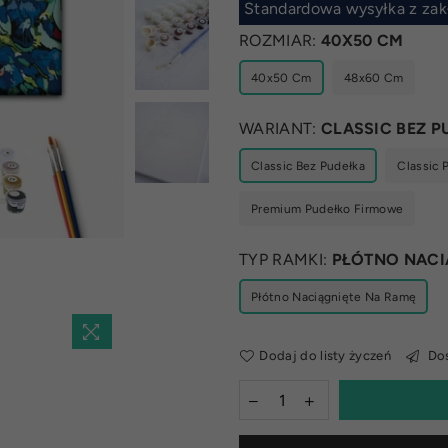
Standardowa wysyłka z zak
ROZMIAR:
40X50 CM
40x50 Cm
48x60 Cm
WARIANT:
CLASSIC BEZ P
Classic Bez Pudełka
Classic 
Premium Pudełko Firmowe
TYP RAMKI:
PŁÓTNO NACI
Płótno Naciągnięte Na Ramę
Dodaj do listy życzeń
Dos