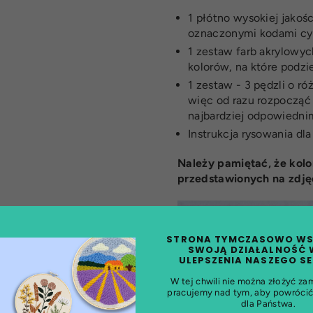
1 płótno wysokiej jakoś
oznaczonymi kodami cy
1 zestaw farb akrylow
kolorów, na które podzi
1 zestaw - 3 pędzli o ró
więc od razu rozpocząć
najbardziej odpowiedni
Instrukcja rysowania dl
Należy pamiętać, że kolo
przedstawionych na zdję
STRONA TYMCZASOWO WS
SWOJĄ DZIAŁALNOŚĆ 
ULEPSZENIA NASZEGO S
W tej chwili nie można złożyć za
pracujemy nad tym, aby powrócić 
dla Państwa.