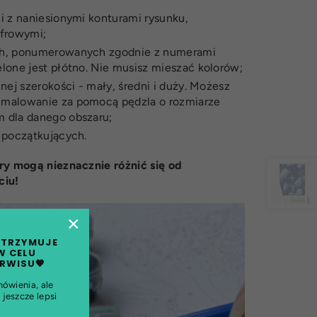
ci z naniesionymi konturami rysunku,
frowymi;
ych, ponumerowanych zgodnie z numerami
elone jest płótno. Nie musisz mieszać kolorów;
żnej szerokości - mały, średni i duży. Możesz
 malowanie za pomocą pędzla o rozmiarze
m dla danego obszaru;
a początkujących.
ry mogą nieznacznie różnić się od
ciu!
×
TRZYMUJE
W CELU
ERWISU🧡
mówienia, ale
jeszcze lepsi