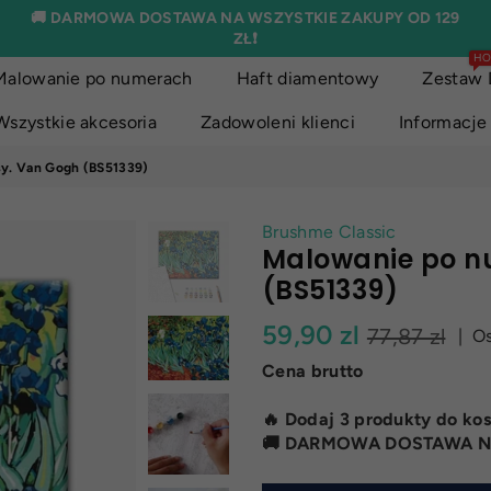
🚚 DARMOWA DOSTAWA NA WSZYSTKIE ZAKUPY OD 129
ZŁ❗
HO
Malowanie po numerach
Haft diamentowy
Zestaw 
Wszystkie akcesoria
Zadowoleni klienci
Informacje
sy. Van Gogh (BS51339)
Brushme Classic
Malowanie po n
(BS51339)
Normalna
59,90 zl
77,87 zl
|
O
cena
Cena brutto
🔥 Dodaj 3 produkty do kos
🚚 DARMOWA DOSTAWA NA