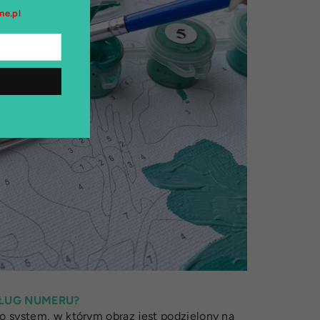
e.pl
ŁUG NUMERU?
 system, w którym obraz jest podzielony na