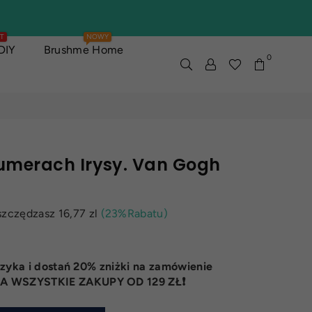
T
NOWY
DIY
Brushme Home
0
umerach Irysy. Van Gogh
szczędzasz
16,77 zl
(
23
%Rabatu)
zyka i dostań 20% zniżki na zamówienie
 WSZYSTKIE ZAKUPY OD 129 ZŁ❗