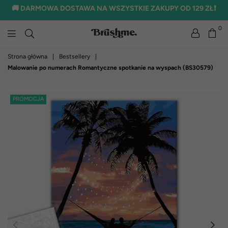
🚚 DARMOWA DOSTAWA NA WSZYSTKIE ZAKUPY OD 129 ZŁ❗
0
brushme.pl
Strona główna
|
Bestsellery
|
Malowanie po numerach Romantyczne spotkanie na wyspach (BS30579)
PROMOCJA