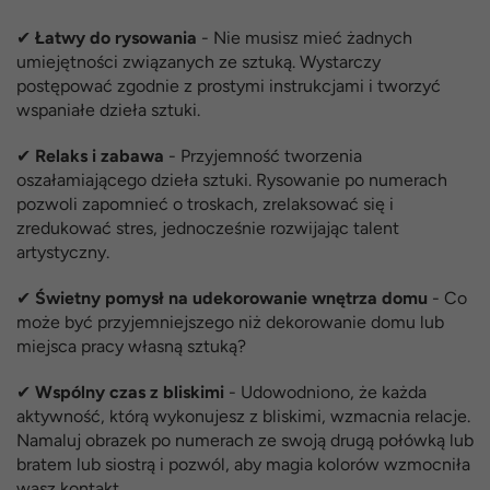
✔
Łatwy do rysowania
- Nie musisz mieć żadnych
umiejętności związanych ze sztuką. Wystarczy
postępować zgodnie z prostymi instrukcjami i tworzyć
wspaniałe dzieła sztuki.
✔
Relaks i zabawa
- Przyjemność tworzenia
oszałamiającego dzieła sztuki. Rysowanie po numerach
pozwoli zapomnieć o troskach, zrelaksować się i
zredukować stres, jednocześnie rozwijając talent
artystyczny.
✔
Świetny pomysł na udekorowanie wnętrza domu
- Co
może być przyjemniejszego niż dekorowanie domu lub
miejsca pracy własną sztuką?
✔
Wspólny czas z bliskimi
- Udowodniono, że każda
aktywność, którą wykonujesz z bliskimi, wzmacnia relacje.
Namaluj obrazek po numerach ze swoją drugą połówką lub
bratem lub siostrą i pozwól, aby magia kolorów wzmocniła
wasz kontakt.