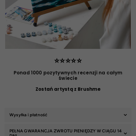
⭐️⭐️⭐️⭐️⭐️
Ponad 1000 pozytywnych recenzji na całym
świecie
Zostań artystą z Brushme
Wysyłka i płatność
PEŁNA GWARANCJA ZWROTU PIENIĘDZY W CIĄGU 14
DNI