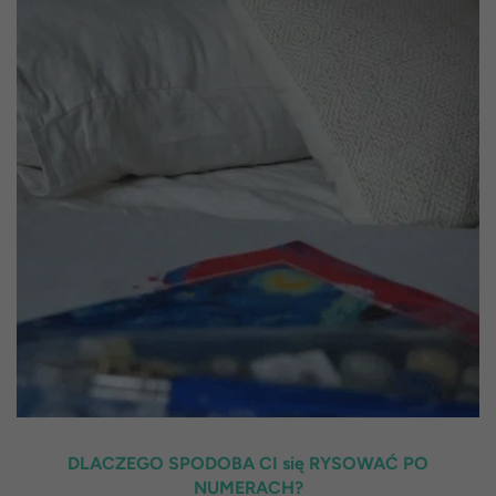
DLACZEGO SPODOBA CI się RYSOWAĆ PO
NUMERACH?