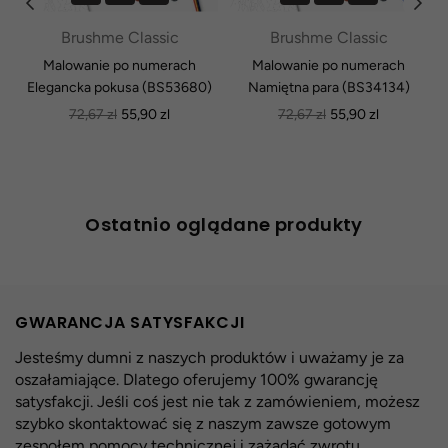
Brushme Classic
Brushme Classic
Malowanie po numerach
Malowanie po numerach
Elegancka pokusa (BS53680)
Namiętna para (BS34134)
Normalna
Normalna
72,67 zl
55,90 zl
72,67 zl
55,90 zl
cena
cena
Ostatnio oglądane produkty
GWARANCJA SATYSFAKCJI
Jesteśmy dumni z naszych produktów i uważamy je za
oszałamiające. Dlatego oferujemy 100% gwarancję
satysfakcji. Jeśli coś jest nie tak z zamówieniem, możesz
szybko skontaktować się z naszym zawsze gotowym
zespołem pomocy technicznej i zażądać zwrotu