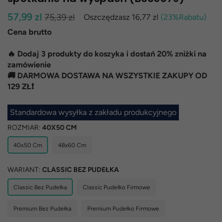
Normalna
57,99 zl
75,39 zl
Oszczędzasz
16,77 zl
(
23
%Rabatu)
cena
Cena brutto
🔥 Dodaj 3 produkty do koszyka i dostań 20% zniżki na
zamówienie
🚚 DARMOWA DOSTAWA NA WSZYSTKIE ZAKUPY OD
129 ZŁ❗
Standardowa wysyłka z zakładu produkcyjnego
ROZMIAR:
40X50 CM
40x50 Cm
48x60 Cm
WARIANT:
CLASSIC BEZ PUDEŁKA
Classic Bez Pudełka
Classic Pudełko Firmowe
Premium Bez Pudełka
Premium Pudełko Firmowe